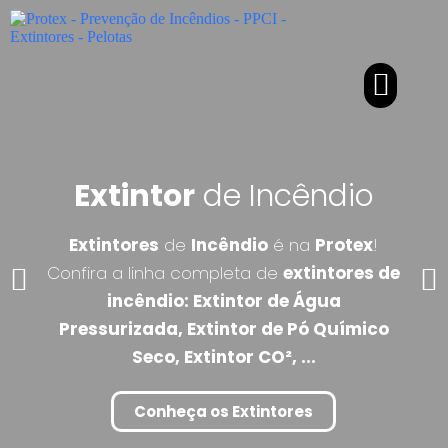
P
u
l
a
Serviços Realizados
r
p
a
r
a
o
Extintor
de Incêndio
c
o
n
Extintores
de
Incêndio
é na
Protex
!
t
Confira a linha completa de
extintores de
e
ú
incêndio
:
Extintor de Água
d
o
Pressurizada
,
Extintor de Pó Químico
Seco
,
Extintor CO²
​, ...
Conheça os
Extintores