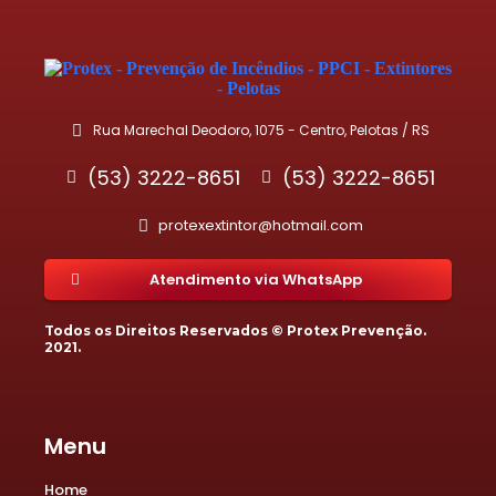
Protex - Prevenção de Incêndios - PPCI - Extintores - Pelotas
Rua Marechal Deodoro, 1075 - Centro, Pelotas / RS
(53) 3222-8651
(53) 3222-8651
protexextintor@hotmail.com
Atendimento via WhatsApp
Todos os Direitos Reservados ©
Protex Prevenção
.
2021.
Menu
Home